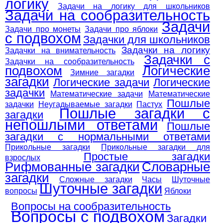
логику
Задачи на логику для школьников
Задачи на сообразительность
Задачи
Задачи про монеты
Задачи про яблоки
с подвохом
Задачки для школьников
Задачки на логику
Задачки на внимательность
Задачки с
Задачки на сообразительность
подвохом
Логические
Зимние загадки
загадки
Логические задачи
Логические
задачки
Математические задачи
Математические
Пошлые
задачки
Неугадываемые загадки
Пастух
Пошлые загадки с
загадки
непошлыми ответами
Пошлые
загадки с нормальными ответами
Прикольные загадки
Прикольные загадки для
Простые загадки
взрослых
Рифмованные загадки
Словарные
загадки
Сложные загадки
Часы
Шуточные
Шуточные загадки
вопросы
Яблоки
Вопросы на сообразительность
Вопросы с подвохом
Загадки